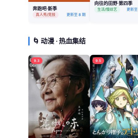
向往的田野·第四季
奔跑吧·新季
生活/慢综艺
更新至 
真人秀/竞技
更新至 8 期
🌀 动漫 · 热血集结
9.3
9.5