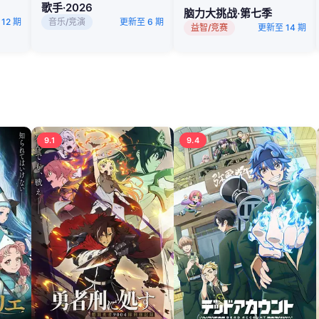
歌手·2026
脑力大挑战·第七季
12 期
音乐/竞演
更新至 6 期
益智/竞赛
更新至 14 期
9.1
9.4