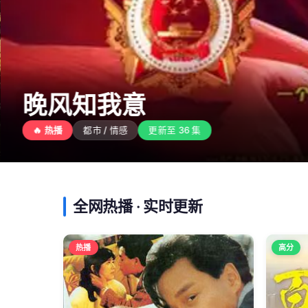
晚风知我意
🔥 热播
都市 / 情感
更新至 36 集
全网热播 · 实时更新
热播
高分