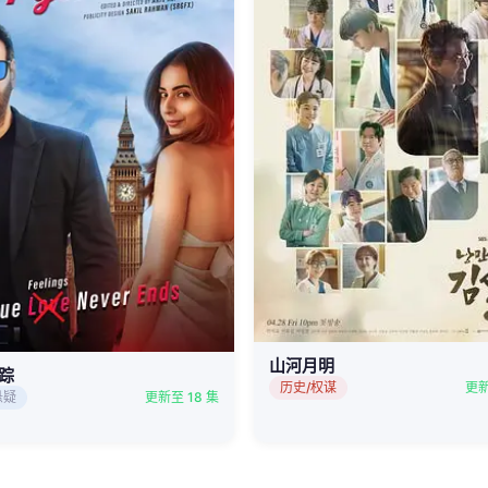
山河月明
踪
历史/权谋
更新
悬疑
更新至 18 集