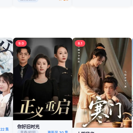
9.0
8.1
你好旧时光
22 集
青春/校园
更新至 30 集