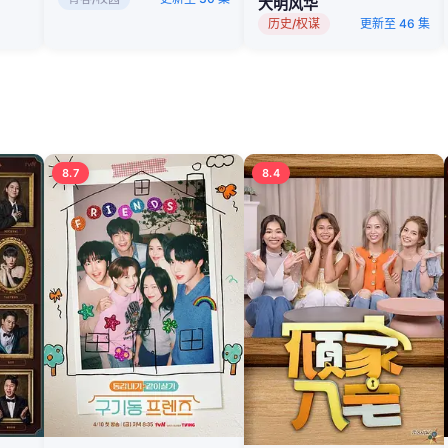
大明风华
历史/权谋
更新至 46 集
8.7
8.4