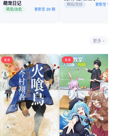
萌宠日记
舞蹈/竞技
更新至 10 期
萌宠/治愈
更新至 20 期
更多 ›
9.0
8.8