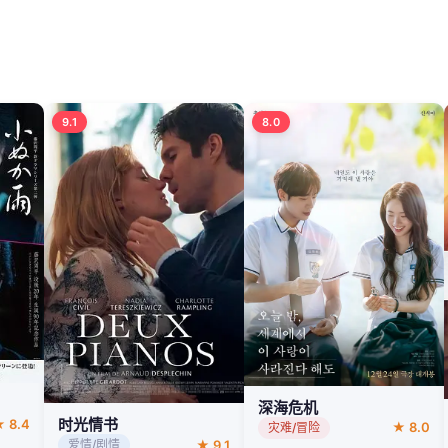
9.1
8.0
深海危机
时光情书
 8.4
★ 8.0
灾难/冒险
★ 9.1
爱情/剧情