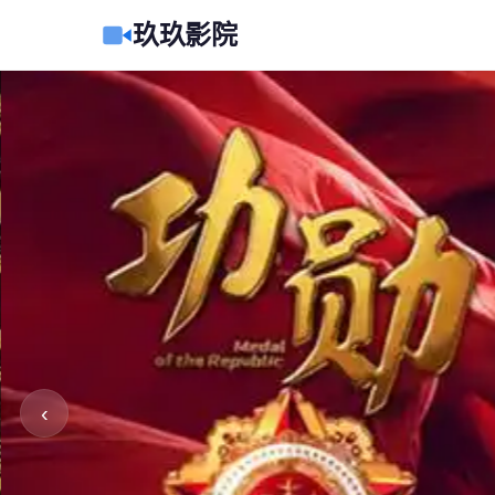
玖玖影院
‹