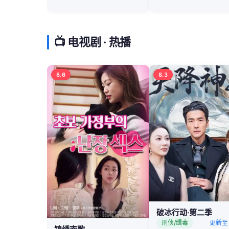
📺 电视剧 · 热播
8.6
8.3
破冰行动·第二季
刑侦/缉毒
更新至 