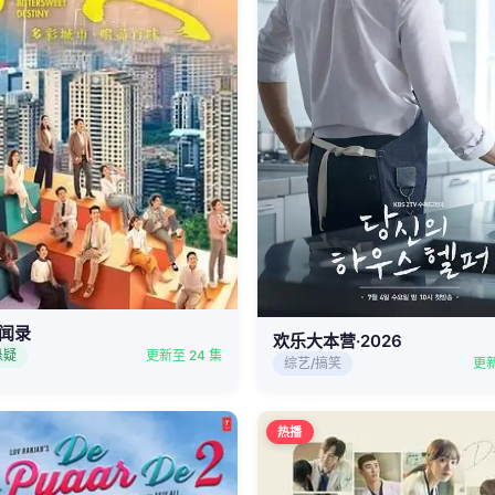
闻录
欢乐大本营·2026
悬疑
更新至 24 集
综艺/搞笑
更新
热播