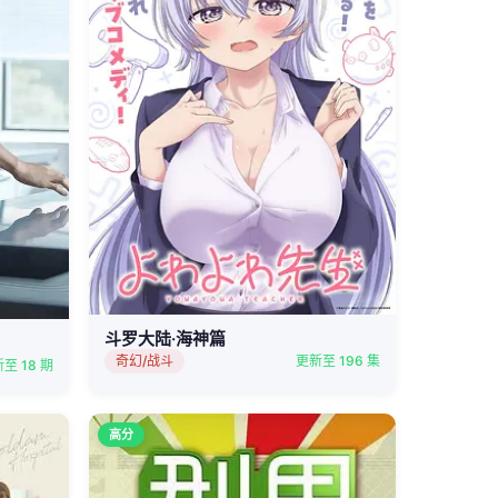
斗罗大陆·海神篇
奇幻/战斗
更新至 196 集
至 18 期
高分