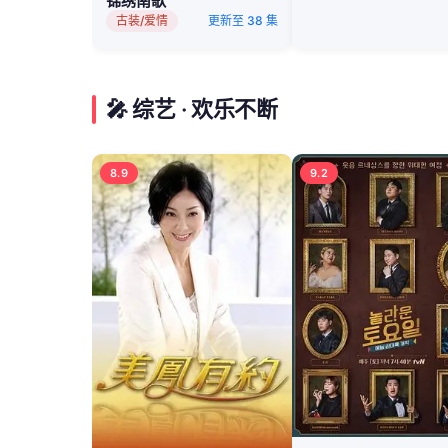
锦绣南歌
古装/爱情
更新至 38 集
🎤 综艺 · 欢乐不断
8.9
9.2