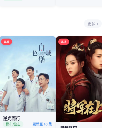
更多 ›
8.5
8.8
逆光而行
都市/励志
更新至 16 集