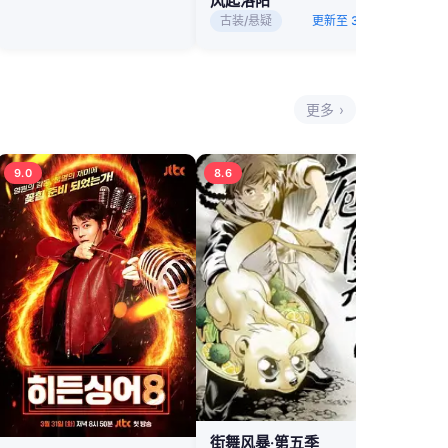
风起洛阳
古装/悬疑
更新至 34 集
更多 ›
9.0
8.6
街舞风暴·第五季