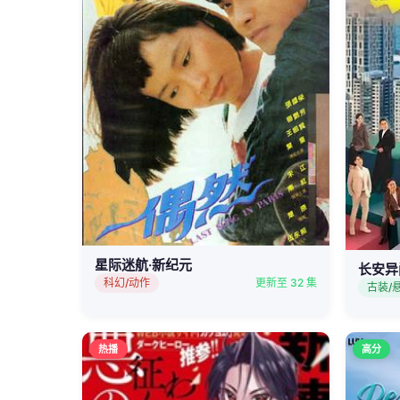
星际迷航·新纪元
长安异
科幻/动作
更新至 32 集
古装/
热播
高分