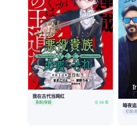
我在古代当网红
喜剧/穿越
全 36 集
暗夜追
犯罪/