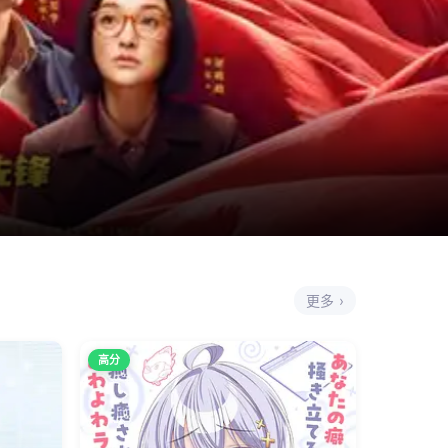
更多 ›
高分