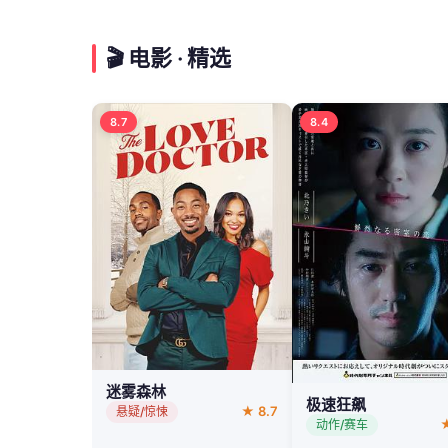
🎬 电影 · 精选
8.7
8.4
迷雾森林
极速狂飙
★ 8.7
悬疑/惊悚
★
动作/赛车